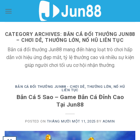
Skip
to
content
CATEGORY ARCHIVES:
BẮN CÁ ĐỔI THƯỞNG JUN88
– CHƠI DỄ, THƯỞNG LỚN, NỔ HŨ LIÊN TỤC
Bắn cá đổi thưởng Jun88 mang đến hàng loạt trò chơi hấp
dẫn với hiệu ứng đẹp mắt, tỷ lệ thưởng cao và nhiều sự kiện
giúp người chơi tối ưu cơ hội nhận thưởng.
BẮN CÁ ĐỔI THƯỞNG JUN88 - CHƠI DỄ, THƯỞNG LỚN, NỔ HŨ
LIÊN TỤC
Bắn Cá 5 Sao – Game Bắn Cá Đỉnh Cao
Tại Jun88
POSTED ON
THÁNG MƯỜI MỘT 11, 2025
BY
ADMIN