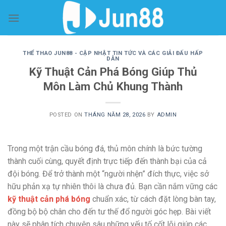
Skip
to
content
THỂ THAO JUN88 - CẬP NHẬT TIN TỨC VÀ CÁC GIẢI ĐẤU HẤP
DẪN
Kỹ Thuật Cản Phá Bóng Giúp Thủ
Môn Làm Chủ Khung Thành
POSTED ON
THÁNG NĂM 28, 2026
BY
ADMIN
Trong một trận cầu bóng đá, thủ môn chính là bức tường
thành cuối cùng, quyết định trực tiếp đến thành bại của cả
đội bóng. Để trở thành một “người nhện” đích thực, việc sở
hữu phản xạ tự nhiên thôi là chưa đủ. Bạn cần nắm vững các
kỹ thuật cản phá bóng
chuẩn xác, từ cách đặt lòng bàn tay,
đồng bộ bộ chân cho đến tư thế đổ người góc hẹp. Bài viết
này sẽ phân tích chuyên sâu những yếu tố cốt lõi giúp các