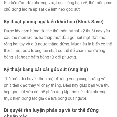
Khi tiền đạo đối phương vượt qua hàng hậu vệ, thủ môn phải
chủ động lao ra áp sát để làm hẹp góc sút.
Kỹ thuật phòng ngự kiểu khối hộp (Block Save)
Được lấy cảm hứng từ các thủ môn futsal, kỹ thuật này yêu
cầu thủ môn lao ra, hạ thấp một đầu gối sát mặt đất, mở
rộng hai tay và giữ ngực thẳng đứng. Mục tiêu là biến cơ thể
thành một bức tường lớn nhất có thể để chặn mọi đường
bóng sệt hoặc bấm bóng từ đối phương.
Kỹ thuật băng cắt cắt góc sút (Angling)
Thủ môn di chuyển theo một đường vòng cung hướng về
phía tiền đạo thay vì chạy thẳng. Điều này giúp bạn vừa thu
hẹp góc sút vừa có thể phản ứng kịp thời nếu đối phương
thực hiện động tác giả để lừa bóng qua người.
Bí quyết rèn luyện phản xạ và tư thế đứng
chuẩn xác