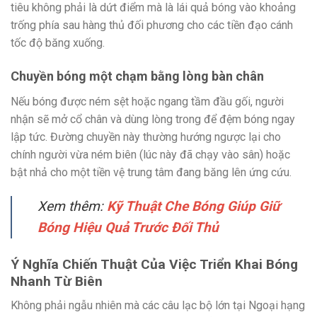
tiêu không phải là dứt điểm mà là lái quả bóng vào khoảng
trống phía sau hàng thủ đối phương cho các tiền đạo cánh
tốc độ băng xuống.
Chuyền bóng một chạm bằng lòng bàn chân
Nếu bóng được ném sệt hoặc ngang tầm đầu gối, người
nhận sẽ mở cổ chân và dùng lòng trong để đệm bóng ngay
lập tức. Đường chuyền này thường hướng ngược lại cho
chính người vừa ném biên (lúc này đã chạy vào sân) hoặc
bật nhả cho một tiền vệ trung tâm đang băng lên ứng cứu.
Xem thêm:
Kỹ Thuật Che Bóng Giúp Giữ
Bóng Hiệu Quả Trước Đối Thủ
Ý Nghĩa Chiến Thuật Của Việc Triển Khai Bóng
Nhanh Từ Biên
Không phải ngẫu nhiên mà các câu lạc bộ lớn tại Ngoại hạng