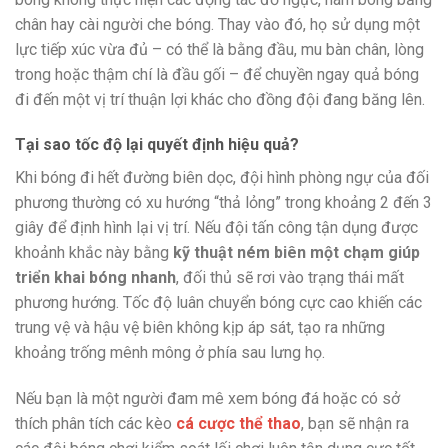
chân hay cài người che bóng. Thay vào đó, họ sử dụng một
lực tiếp xúc vừa đủ – có thể là bằng đầu, mu bàn chân, lòng
trong hoặc thậm chí là đầu gối – để chuyền ngay quả bóng
đi đến một vị trí thuận lợi khác cho đồng đội đang băng lên.
Tại sao tốc độ lại quyết định hiệu quả?
Khi bóng đi hết đường biên dọc, đội hình phòng ngự của đối
phương thường có xu hướng “thả lỏng” trong khoảng 2 đến 3
giây để định hình lại vị trí. Nếu đội tấn công tận dụng được
khoảnh khắc này bằng
kỹ thuật ném biên một chạm giúp
triển khai bóng nhanh
, đối thủ sẽ rơi vào trạng thái mất
phương hướng. Tốc độ luân chuyển bóng cực cao khiến các
trung vệ và hậu vệ biên không kịp áp sát, tạo ra những
khoảng trống mênh mông ở phía sau lưng họ.
Nếu bạn là một người đam mê xem bóng đá hoặc có sở
thích phân tích các kèo
cá cược thể thao
, bạn sẽ nhận ra