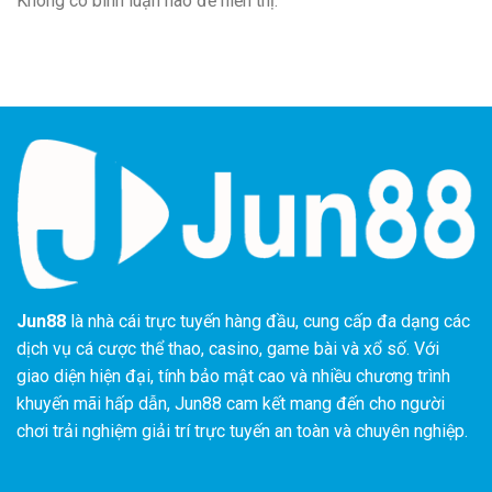
Không có bình luận nào để hiển thị.
Jun88
là nhà cái trực tuyến hàng đầu, cung cấp đa dạng các
dịch vụ cá cược thể thao, casino, game bài và xổ số. Với
giao diện hiện đại, tính bảo mật cao và nhiều chương trình
khuyến mãi hấp dẫn, Jun88 cam kết mang đến cho người
chơi trải nghiệm giải trí trực tuyến an toàn và chuyên nghiệp.