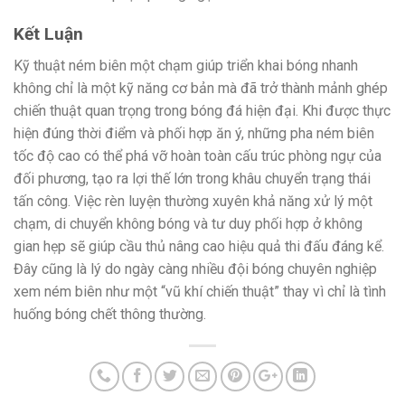
Kết Luận
Kỹ thuật ném biên một chạm giúp triển khai bóng nhanh
không chỉ là một kỹ năng cơ bản mà đã trở thành mảnh ghép
chiến thuật quan trọng trong bóng đá hiện đại. Khi được thực
hiện đúng thời điểm và phối hợp ăn ý, những pha ném biên
tốc độ cao có thể phá vỡ hoàn toàn cấu trúc phòng ngự của
đối phương, tạo ra lợi thế lớn trong khâu chuyển trạng thái
tấn công. Việc rèn luyện thường xuyên khả năng xử lý một
chạm, di chuyển không bóng và tư duy phối hợp ở không
gian hẹp sẽ giúp cầu thủ nâng cao hiệu quả thi đấu đáng kể.
Đây cũng là lý do ngày càng nhiều đội bóng chuyên nghiệp
xem ném biên như một “vũ khí chiến thuật” thay vì chỉ là tình
huống bóng chết thông thường.