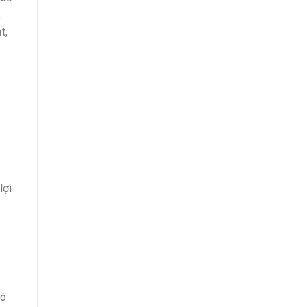
,
t,
lợi
có