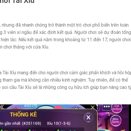
ơi Tài Xỉu
 nhưng đã nhanh chóng trở thành một trò chơi phổ biến trên toàn
ng 3 viên xí ngầu để xác định kết quả. Người chơi sẽ dự đoán tổn
 hiện lắc. Nếu kết quả nằm trong khoảng từ 11 đến 17, người chơi
i chơi thắng với cửa Xỉu.
a Tài Xỉu mang đến cho người chơi cảm giác phấn khích và hồi hộ
g tham gia mà không cần nhiều kinh nghiệm. Tuy nhiên, để có thể
soi cầu Tài Xỉu sẽ là những công cụ hữu ích giúp bạn nâng cao tỷ