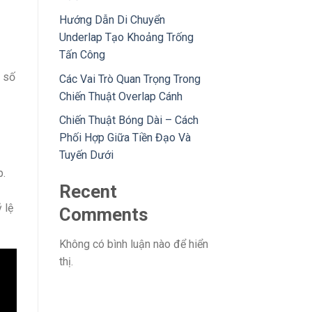
Hướng Dẫn Di Chuyển
Underlap Tạo Khoảng Trống
Tấn Công
g số
Các Vai Trò Quan Trọng Trong
Chiến Thuật Overlap Cánh
Chiến Thuật Bóng Dài – Cách
Phối Hợp Giữa Tiền Đạo Và
Tuyến Dưới
p.
Recent
 lệ
Comments
Không có bình luận nào để hiển
thị.