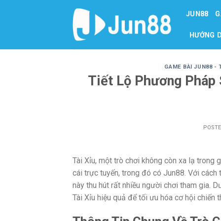
Skip
JUN88
G
to
content
HƯỚNG 
GAME BÀI JUN88 - 
Tiết Lộ Phương Pháp 
POST
Tài Xỉu, một trò chơi không còn xa lạ trong 
cái trực tuyến, trong đó có Jun88. Với cách
này thu hút rất nhiều người chơi tham gia. D
Tài Xỉu hiệu quả để tối ưu hóa cơ hội chiến 