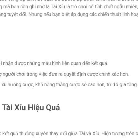
g mà bạn cần ghi nhớ là Tài Xỉu là trò chơi có tính chất ngẫu nhiên
g tuyệt đối. Nhưng nếu bạn biết áp dụng các chiến thuật linh hoạ
i nhận được những mẫu hình liên quan đến kết quả.
 người chơi trong việc đưa ra quyết định cược chính xác hơn.
xu hướng cược, khả năng thắng cược sẽ cao hơn, từ đó gia tăng 
Tài Xỉu Hiệu Quả
 kết quả thường xuyên thay đổi giữa Tài và Xỉu. Hiện tượng trên 