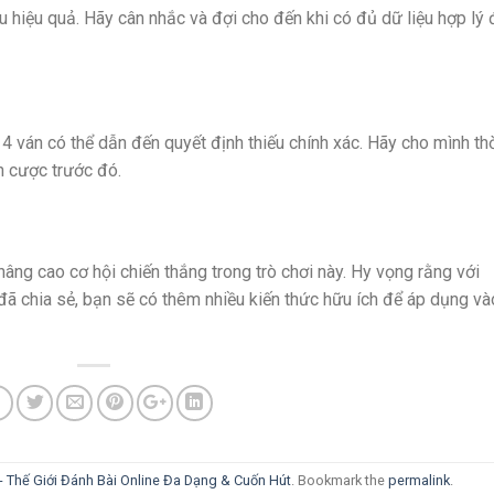
 hiệu quả. Hãy cân nhắc và đợi cho đến khi có đủ dữ liệu hợp lý 
 4 ván có thể dẫn đến quyết định thiếu chính xác. Hãy cho mình th
án cược trước đó.
nâng cao cơ hội chiến thắng trong trò chơi này. Hy vọng rằng với
ã chia sẻ, bạn sẽ có thêm nhiều kiến thức hữu ích để áp dụng và
 Thế Giới Đánh Bài Online Đa Dạng & Cuốn Hút
. Bookmark the
permalink
.