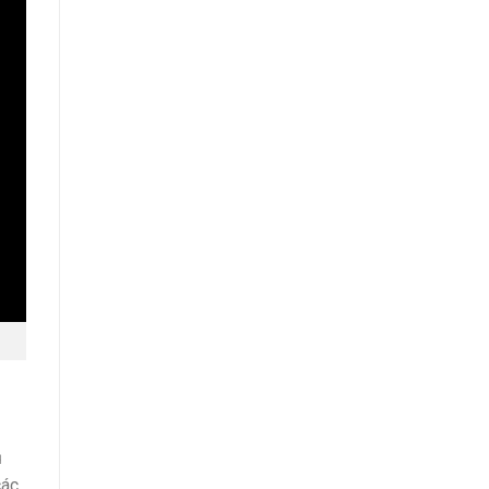
ủ
các