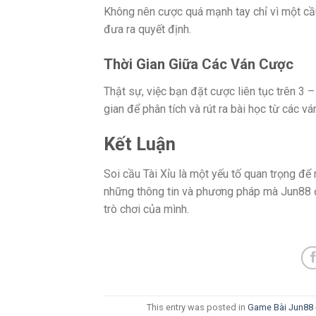
Không nên cược quá mạnh tay chỉ vì một cầu
đưa ra quyết định.
Thời Gian Giữa Các Ván Cược
Thật sự, việc bạn đặt cược liên tục trên 3 –
gian để phân tích và rút ra bài học từ các v
Kết Luận
Soi cầu Tài Xỉu là một yếu tố quan trọng để 
những thông tin và phương pháp mà Jun88 đ
trò chơi của mình.
This entry was posted in
Game Bài Jun88 -