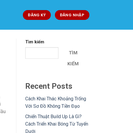
ĐĂNG KÝ
ĐĂNG NHẬP
Tìm kiếm
TÌM
KIẾM
Recent Posts
à
Cách Khai Thác Khoảng Trống
i
Với Sơ Đồ Không Tiền Đạo
cầu
Chiến Thuật Build Up Là Gì?
Cách Triển Khai Bóng Từ Tuyến
Dưới