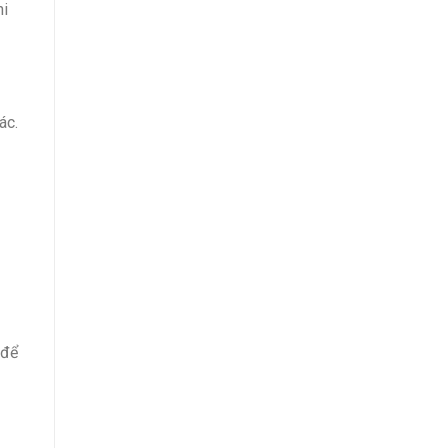
hi
ác.
 để