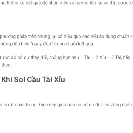
ng thống kê kết quả để nhận diện xu hướng lặp lại và đặt cược k
hương pháp trên nhưng lại có hiệu quả cao nếu áp dụng chuẩn x
những dấu hiệu “quay đầu” trong chuỗi kết quả.
rước đó có sự thay đổi, chẳng hạn như 1 Tài – 2 Xỉu – 3 Tài, hãy
 theo.
Khi Soi Cầu Tài Xỉu
ớc là rất quan trọng. Điều này giúp bạn có cơ sở dữ liệu vững chắc