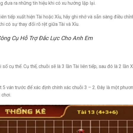
ng đưa ra những tín hiệu khi có xu hướng lặp lại.
iên tiếp xuất hiện Tài hoặc Xỉu, hãy ghi nhớ và sẵn sàng điều chỉn
i có sự thay đổi rõ rệt giữa Tài và Xỉu.
Công Cụ Hỗ Trợ Đắc Lực Cho Anh Em
 cụ thể. Cụ thể, chuỗi sẽ là 3 lần Tài liên tiếp, sau đó là 2 lần X
t 5 ván trước để xác định chính xác chuỗi 3 – 2. Đây là một phươ
 chơi.