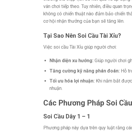
ván chơi tiếp theo. Tuy nhiên, điều quan trọn
không có chiến thuật nào đảm bảo chiến thắn
cơ hội nhận thưởng của bạn sẽ tăng lên.
Tại Sao Nên Soi Cầu Tài Xỉu?
Việc soi cầu Tài Xỉu giúp người chơi:
Nhận diện xu hướng:
Giúp người chơi gh
Tăng cường kỹ năng phán đoán:
Hỗ trợ
Tối ưu hóa lợi nhuận:
Khi nắm bắt được 
nhuận.
Các Phương Pháp Soi Cầu 
Soi Cầu Dây 1 – 1
Phương pháp này dựa trên quy luật rằng các